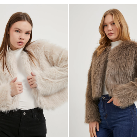
S
M
L
XL
S
M
L
XL
BEDEN SEÇ
BEDEN SEÇ