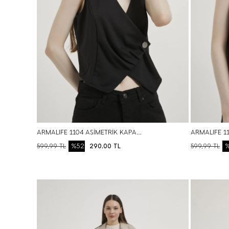
ARMALIFE 1104 ASİMETRİK KAPAMA DÜĞME DETAYLI PREMIUM ÖRME CROP KADIN YELEK
%52
599,99
TL
290,00
TL
599,99
TL