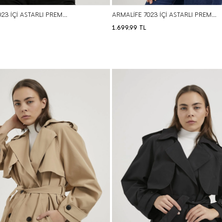
ARMALİFE 7023 İÇİ ASTARLI PREMIUM SUNI KÜRK GÖRÜNÜMLÜ KADIN MONT
ARMALİFE 7023 İÇİ ASTARLI PREMIUM SUNI KÜRK GÖRÜNÜMLÜ KADIN MONT
1.699,99
TL
S
M
L
S
M
L
BEDEN SEÇ
BEDEN SEÇ