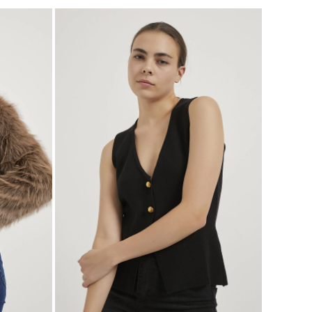
S
M
L
XL
BEDEN SEÇ