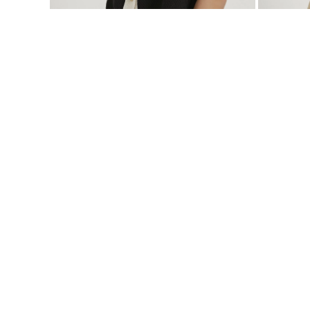
ARMALIFE 4914 DÜĞME DETAYLI TRİKO KADIN YELEK
3 ADET 1000 TL
1.999,99
TL
199,99
TL
STD
BEDEN SEÇ