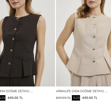
S
M
L
XL
S
M
L
BEDEN SEÇ
BEDEN SEÇ
ARMALIFE 0434 DÜĞME DETAYLI KOLSUZ KETEN KARIŞIMLI KADIN YELEK
ARMALIFE 0434 DÜĞME DETAYLI KOLSUZ KETEN KARIŞIMLI KADIN YELEK
%23
%23
690,00
TL
899,99
TL
690,00
TL