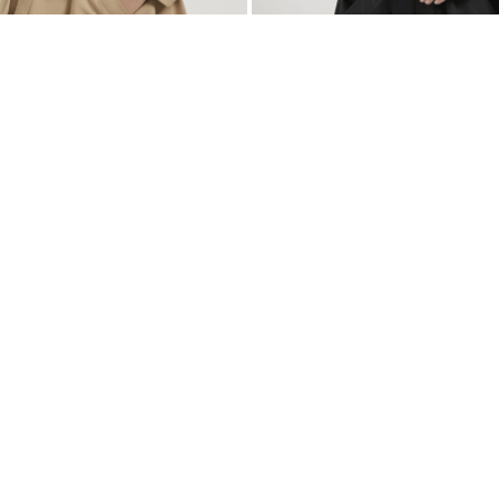
ARMALIFE 7556 KEMERLİ APOLET DETAYLI PREMIUM KISA KADIN TRENÇKOT
ARMALIFE 7556 KEMERLİ APOLET DETAYLI PREMIUM KISA KADIN TRENÇKOT
1.999,99
TL
S
M
L
XL
STD
S
M
L
XL
ST
BEDEN SEÇ
BEDEN SEÇ