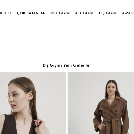
000 TL
ÇOK SATANLAR
ÜST GİYİM
ALT GİYİM
DIŞ GİYİM
AKSES
Dış Giyim Yeni Gelenler