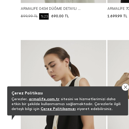
ARMALIFE 0434 DÜĞME DETAYLI KOLSUZ KETEN KARIŞIMLI KADIN YELEK
%23
1.699,99
TL
899,99
TL
690,00
TL
S
M
L
XL
BEDEN SEÇ
Çerez Politikası
Çerezler,
armalife.com.tr
sitesini ve hizmetlerimizi daha
etkin bir şekilde kullanmamızı sağlamaktadır. Çerezlerle ilgili
detaylı bilgi için
Çerez Politikamızı
ziyaret edebilirsiniz.