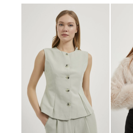
S
M
L
BEDEN SEÇ