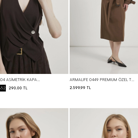
ARMALIFE 1104 ASİMETRİK KAPAMA DÜĞME DETAYLI PREMIUM ÖRME CROP KADIN YELEK
ARMALIFE 0449 PREMIUM ÖZEL TEKNİK KUMAŞ ASTARLI KADIN TRENÇKOT
%52
2.599,99
TL
290,00
TL