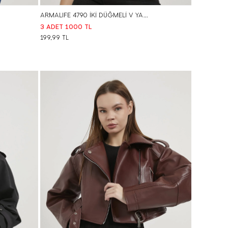
ARMALIFE 4790 İKİ DÜĞMELİ V YAKA TRİKO KADIN YELEK
3 ADET 1000 TL
199,99
TL
STD
BEDEN SEÇ