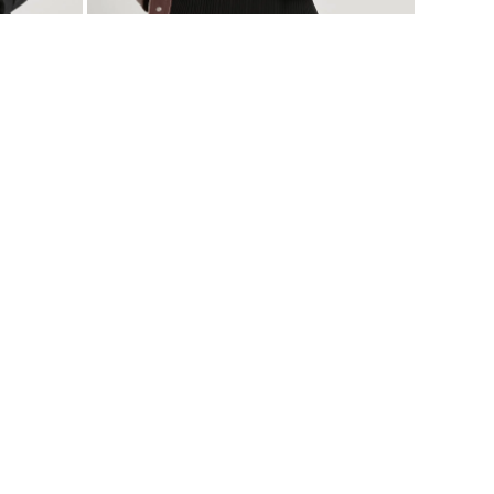
ARMALİFE 1020 SUNİ DERİ BIKER KADIN MONT
1.599,99
TL
D
S
M
L
BEDEN SEÇ