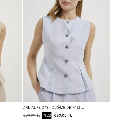
S
M
L
BEDEN SEÇ
ARMALIFE 0434 DÜĞME DETAYLI KOLSUZ KETEN KARIŞIMLI KADIN YELEK
%23
899,99
TL
690,00
TL