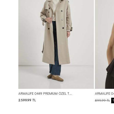
S
M
L
XL
BEDEN SEÇ
ARMALIFE 0449 PREMIUM ÖZEL TEKNİK KUMAŞ ASTARLI KADIN TRENÇKOT
2.599,99
TL
899,99
TL