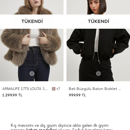
ARMALIFE 1773 LOLİTA SUNİ KÜRK KADIN KABAN
Beli Büzgülü Balon Bisiklet Yaka Kaban
+7
1.299,99
TL
999,99
TL
Kış mevsimi ve dış giyim diyince akla gelen ilk giyim