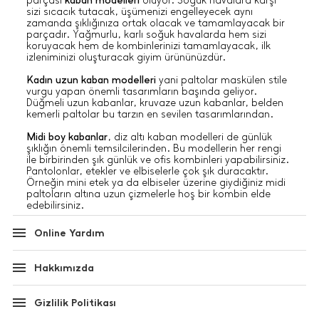
parçası
kaban modelleri
oluyor. Soğuk havalara karşı
sizi sıcacık tutacak, üşümenizi engelleyecek aynı
zamanda şıklığınıza ortak olacak ve tamamlayacak bir
parçadır. Yağmurlu, karlı soğuk havalarda hem sizi
koruyacak hem de kombinlerinizi tamamlayacak, ilk
izleniminizi oluşturacak giyim ürününüzdür.
Kadın uzun kaban modelleri
yani paltolar maskülen stile
vurgu yapan önemli tasarımların başında geliyor.
Düğmeli uzun kabanlar, kruvaze uzun kabanlar, belden
kemerli paltolar bu tarzın en sevilen tasarımlarından.
Midi boy kabanlar
, diz altı kaban modelleri de günlük
şıklığın önemli temsilcilerinden. Bu modellerin her rengi
ile birbirinden şık günlük ve ofis kombinleri yapabilirsiniz.
Pantolonlar, etekler ve elbiselerle çok şık duracaktır.
Örneğin mini etek ya da elbiseler üzerine giydiğiniz midi
paltoların altına uzun çizmelerle hoş bir kombin elde
edebilirsiniz.
Kısa kaban modelleri
ni diğerlerine göre çok daha sık
Online Yardım
görebilirsiniz. Kullanımı çok daha kolay ve günlük
hayatta kullanıma daha uygundur. Pratik ve rahattır. Her
kombinle uyum sağlamaktadır.
Hakkımızda
Kaban seçerken nelere dikkat edilmelidir?
Gizlilik Politikası
Kabanlar ve paltolar uzun ömürlü giyim ürünleridir. Bu