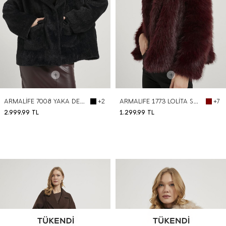
ARMALİFE 7008 YAKA DETAYLI CEPLİ DÜĞMELİ KADIN KISA KABAN
ARMALIFE 1773 LOLİTA SUNİ KÜRK KADIN KABAN
+2
+7
2.999,99
TL
1.299,99
TL
BEDEN SEÇ