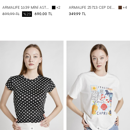
ARMALIFE 1639 MİNİ ASTARLI UZUN DANTEL KADIN ETEK
ARMALIFE 25713 CEP DETAYLI SOFT MİNİ KADIN ŞORT
+2
+4
899,99
TL
%23
690,00
TL
349,99
TL
BEDEN SEÇ
BEDEN SEÇ