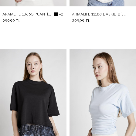
ARMALIFE 10863 PUANTİYELİ BİS YAKA KISA KOL KADIN T-SHIRT
ARMALIFE 11188 BASKILI BİS YAKA KADIN T-SHIRT
+2
299,99
TL
399,99
TL
BEDEN SEÇ
BEDEN SEÇ