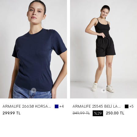
BEDEN SEÇ
BEDEN SEÇ
ARMALIFE 26638 KORSAJ GÖRÜNÜMLÜ PENSLİ BİS YAKA KADIN T-SHIRT
ARMALIFE 25545 BELİ LASTİKLİ GARNİ DETAYLI SOFT KADIN ŞORT
+4
+5
299,99
TL
349,99
TL
%29
250,00
TL