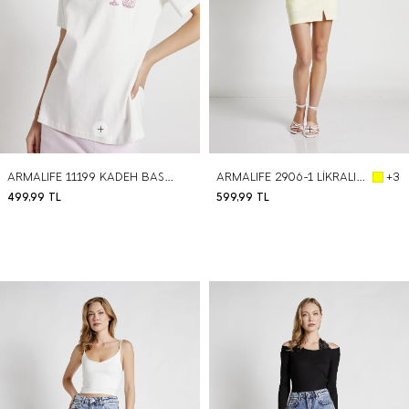
ARMALIFE 11199 KADEH BASKILI NAKIŞLI BİS YAKA KADIN T-SHIRT
ARMALIFE 2906-1 LİKRALI YIRTMAÇ DETAYLI MİNİ KADIN ŞORT ETEK
+3
499,99
TL
599,99
TL
BEDEN SEÇ
BEDEN SEÇ