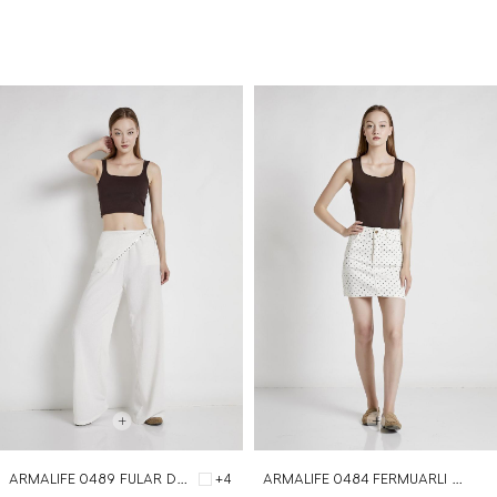
BEDEN SEÇ
BEDEN SEÇ
ARMALIFE 0489 FULAR DETAYLI BEL LASTİKLİ CEPLİ KADIN PANTOLON
ARMALIFE 0484 FERMUARLI ESNEK CEP DETAYLI GABARDIN MINI KADIN ETEK
+4