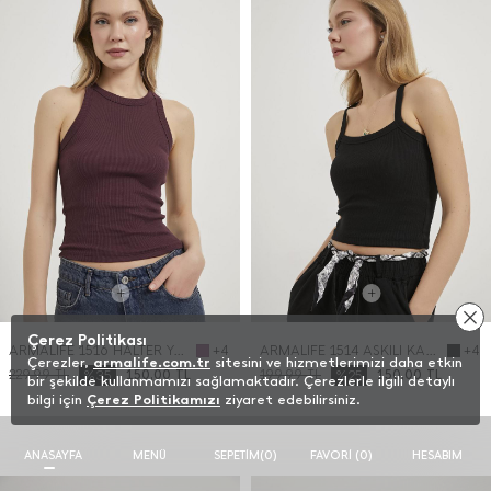
Çerez Politikası
ARMALIFE 1516 HALTER YAKA KOLSUZ KADIN ATLET
ARMALIFE 1514 ASKILI KAŞKORSE KADIN ATLET
+4
+4
Çerezler,
armalife.com.tr
sitesini ve hizmetlerimizi daha etkin
229,99
TL
%35
150,00
TL
199,99
TL
%25
150,00
TL
bir şekilde kullanmamızı sağlamaktadır. Çerezlerle ilgili detaylı
bilgi için
Çerez Politikamızı
ziyaret edebilirsiniz.
ANASAYFA
MENÜ
SEPETIM
(
0
)
FAVORI (
0
)
HESABIM