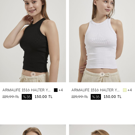
ARMALIFE 1516 HALTER YAKA KOLSUZ KADIN ATLET
ARMALIFE 1516 HALTER YAKA KOLSUZ KADIN ATLET
+4
+4
229,99
TL
%35
150,00
TL
229,99
TL
%35
150,00
TL
BEDEN SEÇ
BEDEN SEÇ