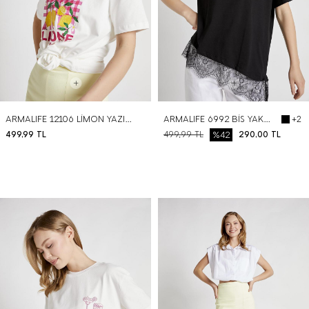
ARMALIFE 12106 LİMON YAZILI BASKILI BİS YAKA KADIN T-SHIRT
ARMALIFE 6992 BİS YAKA TAŞ BASKILI ETEĞİ DANTEL DETAYLI KADIN T-SHIRT
+2
499,99
TL
499,99
TL
%42
290,00
TL
BEDEN SEÇ
BEDEN SEÇ