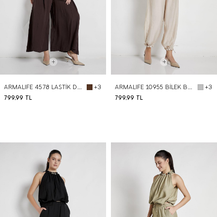
ARMALIFE 4578 LASTİK DETAYLI PİLELİ DÖKÜMLÜ VISKON KADIN PANTOLON
ARMALIFE 10955 BİLEK BAĞLAMA DETAYLI RAHAT KALIP BELİ LASTİKLİ KADIN PANTOLON
+3
+3
799,99
TL
799,99
TL
BEDEN SEÇ
BEDEN SEÇ