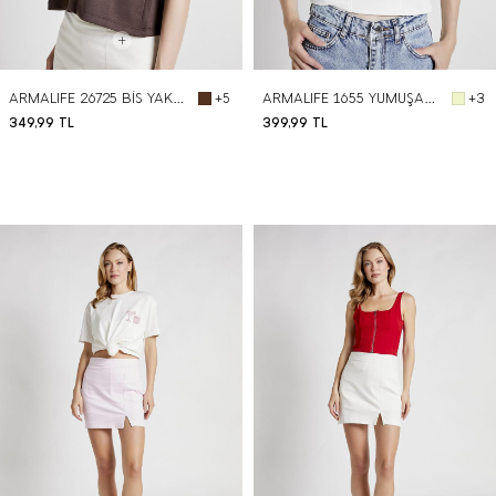
ARMALIFE 26725 BİS YAKA SOFT PREMIUM KADIN T-SHIRT
ARMALIFE 1655 YUMUŞAK DOKULU KISA KOLLU KADIN T-SHIRT
+5
+3
349,99
TL
399,99
TL
BEDEN SEÇ
BEDEN SEÇ