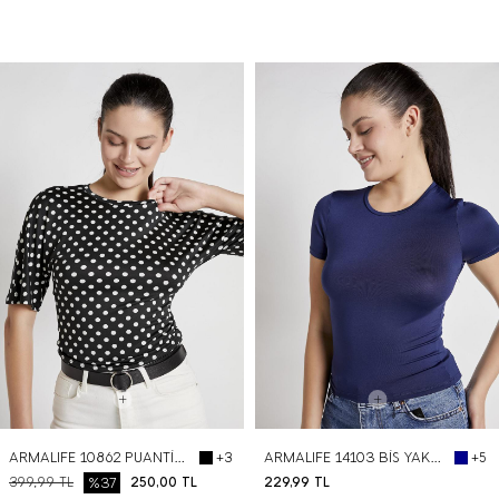
BEDEN SEÇ
BEDEN SEÇ
ARMALIFE 10862 PUANTİYE BELDEN OTURTMALI KADIN T-SHIRT
ARMALIFE 14103 BİS YAKA ESNEK KADIN T-SHIRT
+3
+5
399,99
TL
%37
250,00
TL
229,99
TL