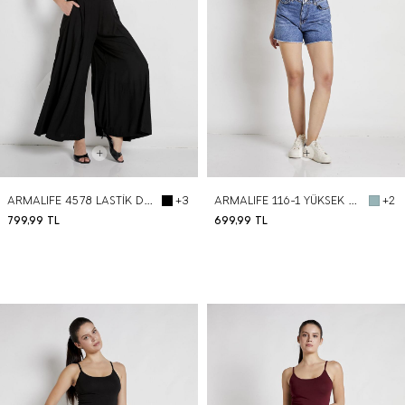
ARMALIFE 4578 LASTİK DETAYLI PİLELİ DÖKÜMLÜ VISKON KADIN PANTOLON
ARMALIFE 116-1 YÜKSEK BEL PAÇA PÜSKÜLLÜ DENIM ŞORT
+3
+2
799,99
TL
699,99
TL
BEDEN SEÇ
BEDEN SEÇ