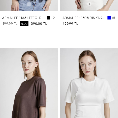
ARMALIFE 11681 ETEĞİ DANTEL DETAYLI BİS YAKA KADIN T-SHIRT
ARMALIFE 11808 BİS YAKA YARIM KOL BÜZGÜ DETAYLI KADIN T-SHIRT
+2
+5
499,99
TL
%22
390,00
TL
499,99
TL
BEDEN SEÇ
BEDEN SEÇ