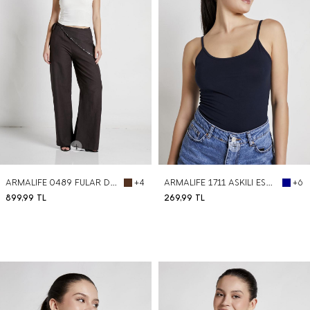
ARMALIFE 0489 FULAR DETAYLI BEL LASTİKLİ CEPLİ KADIN PANTOLON
ARMALIFE 1711 ASKILI ESNEK PAMUK KADIN ATLET
+4
+6
899,99
TL
269,99
TL
BEDEN SEÇ
BEDEN SEÇ