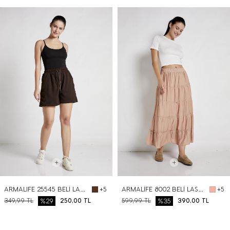
BEDEN SEÇ
BEDEN SEÇ
ARMALIFE 25545 BELİ LASTİKLİ GARNİ DETAYLI SOFT KADIN ŞORT
ARMALİFE 8002 BELİ LASTİKLİ PARÇALI MAXI KADIN ETEK
+5
+5
349,99
TL
%29
250,00
TL
599,99
TL
%35
390,00
TL