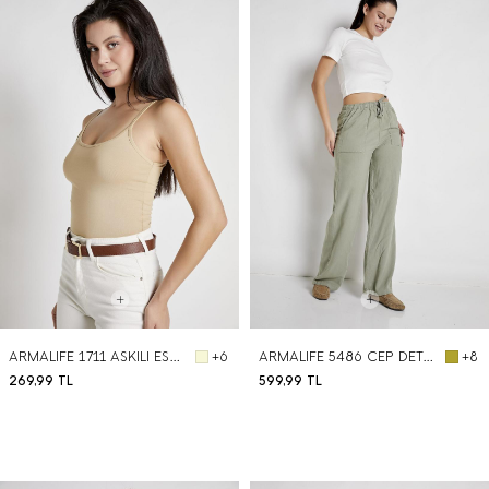
BEDEN SEÇ
BEDEN SEÇ
ARMALIFE 1711 ASKILI ESNEK PAMUK KADIN ATLET
ARMALIFE 5486 CEP DETAY BEL BAĞCIKLI RAHAT KADIN PANTOLON
+6
+8
269,99
TL
599,99
TL