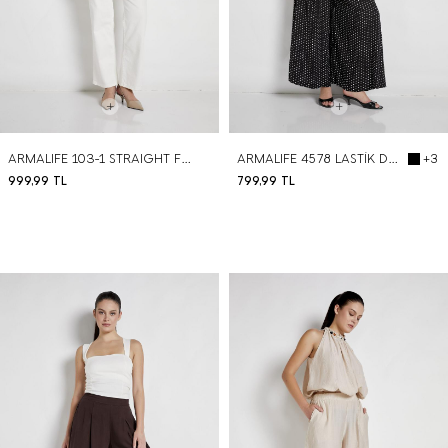
ARMALIFE 103-1 STRAIGHT FIT YÜKSEK BEL KEMERLİ ESNEK DENİM KADIN PANTOLON
ARMALIFE 4578 LASTİK DETAYLI PİLELİ DÖKÜMLÜ VISKON KADIN PANTOLON
+3
999,99
TL
799,99
TL
BEDEN SEÇ
BEDEN SEÇ