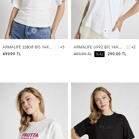
ARMALIFE 11808 BİS YAKA YARIM KOL BÜZGÜ DETAYLI KADIN T-SHIRT
ARMALIFE 6992 BİS YAKA TAŞ BASKILI ETEĞİ DANTEL DETAYLI KADIN T-SHIRT
+5
+2
499,99
TL
499,99
TL
%42
290,00
TL
BEDEN SEÇ
BEDEN SEÇ