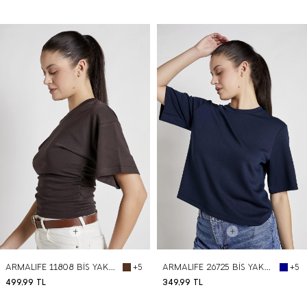
BEDEN SEÇ
BEDEN SEÇ
ARMALIFE 11808 BİS YAKA YARIM KOL BÜZGÜ DETAYLI KADIN T-SHIRT
ARMALIFE 26725 BİS YAKA SOFT PREMIUM KADIN T-SHIRT
+5
+5
499,99
TL
349,99
TL