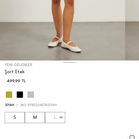
YENİ GELENLER
Şort Etek
499,99
TL
SİYAH
/
340-4YB5204ETKSİYAH
S
M
L