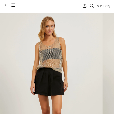
SEPET (
15
)