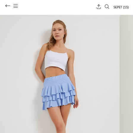
SEPET (
15
)