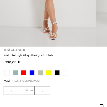
YENİ GELENLER
Kat Detaylı Kloş Mini Şort Etek
290,00
TL
MAVİ
/
135-5YB1537ŞETMAVİ
S
M
L