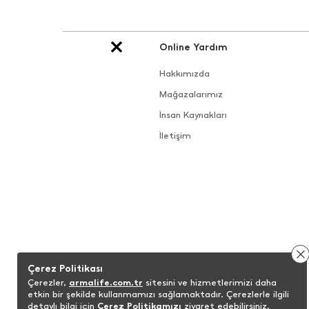
Online Yardım
Hakkımızda
Mağazalarımız
İnsan Kaynakları
İletişim
Çerez Politikası
Çerezler,
armalife.com.tr
sitesini ve hizmetlerimizi daha
etkin bir şekilde kullanmamızı sağlamaktadır. Çerezlerle ilgili
detaylı bilgi için
Çerez Politikamızı
ziyaret edebilirsiniz.