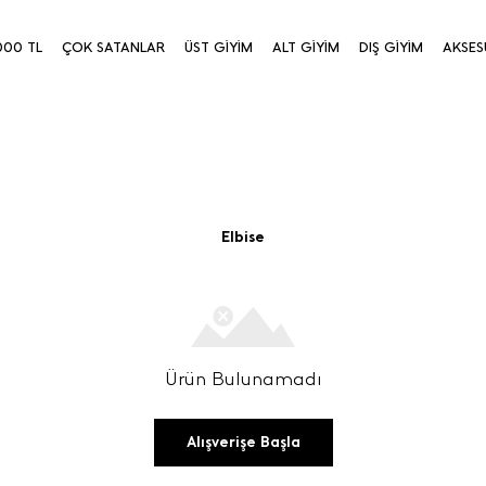
000 TL
ÇOK SATANLAR
ÜST GİYİM
ALT GİYİM
DIŞ GİYİM
AKSES
Elbise
Ürün Bulunamadı
Alışverişe Başla