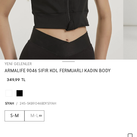
YENİ GELENLER
ARMALIFE 9046 SIFIR KOL FERMUARLI KADIN BODY
349,99
TL
SİYAH
/
245-5KB9046BDYSİYAH
S-M
M-L