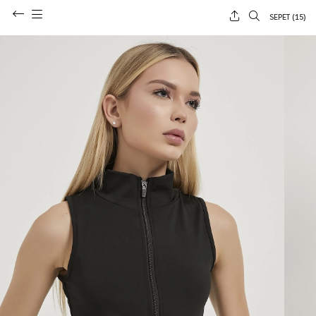
SEPET (
15
)