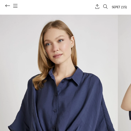
SEPET (
15
)