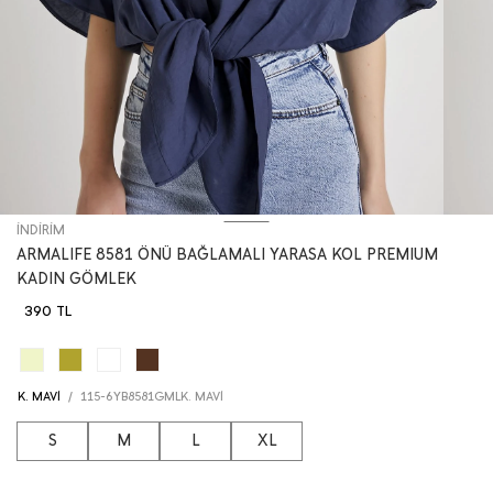
İNDİRİM
ARMALIFE 8581 ÖNÜ BAĞLAMALI YARASA KOL PREMIUM
KADIN GÖMLEK
390 TL
K. MAVİ
/
115-6YB8581GMLK. MAVİ
S
M
L
XL