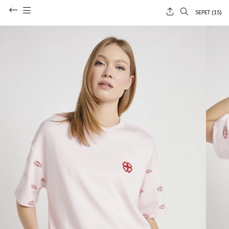
SEPET (
15
)