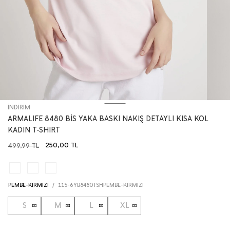
İNDİRİM
ARMALIFE 8480 BİS YAKA BASKI NAKIŞ DETAYLI KISA KOL
KADIN T-SHIRT
250,00
TL
499,99
TL
PEMBE-KIRMIZI
/
115-6YB8480TSHPEMBE-KIRMIZI
S
M
L
XL