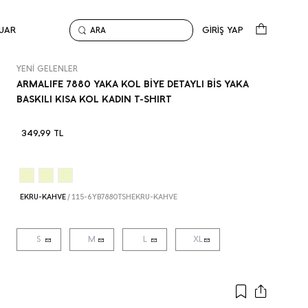
UAR
GİRİŞ YAP
ARA
Anasayfa
Yeni Gelenler
ARMALIFE 7880 YAKA KOL BİYE DETAYLI BİS YAKA BASKILI KIS
YENİ GELENLER
ARMALIFE 7880 YAKA KOL BİYE DETAYLI BİS YAKA
BASKILI KISA KOL KADIN T-SHIRT
349,99
TL
EKRU-KAHVE
/
115-6YB7880TSHEKRU-KAHVE
S
M
L
XL