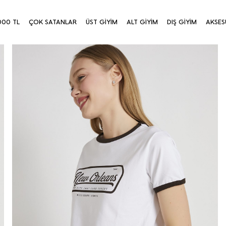
000 TL
ÇOK SATANLAR
ÜST GİYİM
ALT GİYİM
DIŞ GİYİM
AKSES