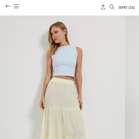
SEPET (
15
)