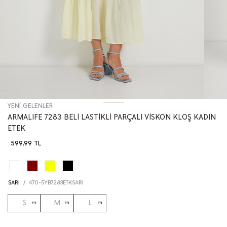
YENİ GELENLER
ARMALIFE 7283 BELİ LASTİKLİ PARÇALI VİSKON KLOŞ KADIN
ETEK
599,99
TL
SARI
/
470-5YB7283ETKSARI
S
M
L