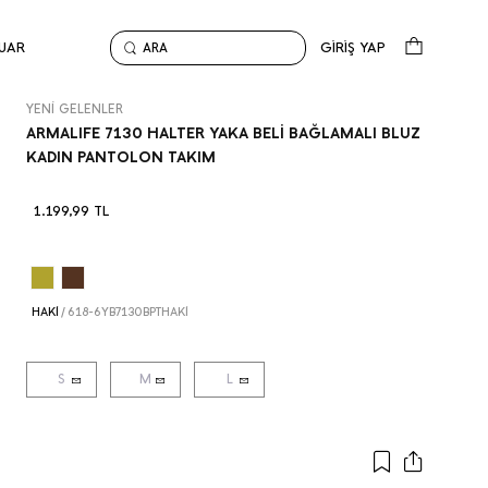
UAR
GİRİŞ YAP
ARA
Anasayfa
Yeni Gelenler
ARMALIFE 7130 HALTER YAKA BELİ BAĞLAMALI BLUZ KADIN
YENİ GELENLER
ARMALIFE 7130 HALTER YAKA BELİ BAĞLAMALI BLUZ
KADIN PANTOLON TAKIM
1.199,99
TL
HAKİ
/
618-6YB7130BPTHAKİ
S
M
L