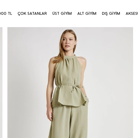
000 TL
ÇOK SATANLAR
ÜST GİYİM
ALT GİYİM
DIŞ GİYİM
AKSES