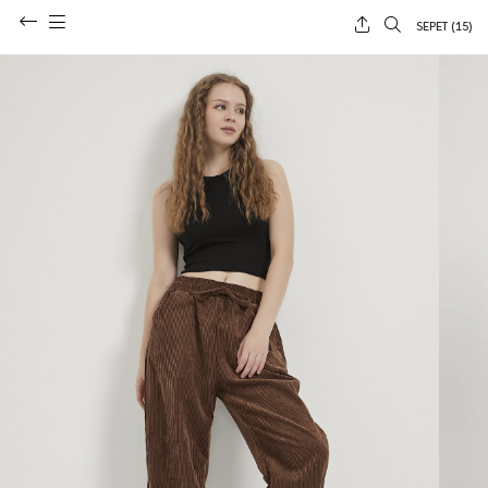
SEPET (
15
)