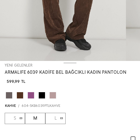
YENİ GELENLER
ARMALIFE 6039 KADİFE BEL BAĞCIKLI KADIN PANTOLON
599,99
TL
KAHVE
/
604-5KB6039PTLKAHVE
S
M
L