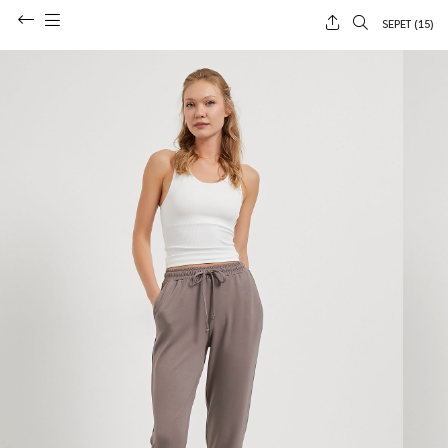
SEPET (
15
)