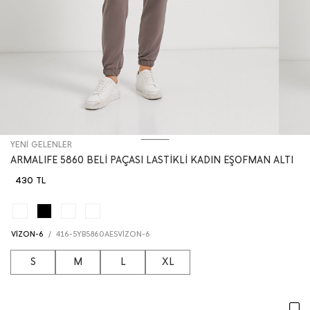
YENİ GELENLER
ARMALIFE 5860 BELİ PAÇASI LASTİKLİ KADIN EŞOFMAN ALTI
430 TL
VİZON-6
/
416-5YB5860AESVİZON-6
S
M
L
XL