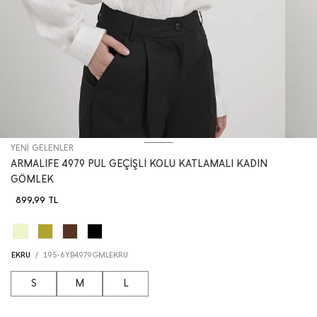
YENİ GELENLER
ARMALIFE 4979 PUL GEÇİŞLİ KOLU KATLAMALI KADIN
GÖMLEK
899,99
TL
EKRU
/
195-6YB4979GMLEKRU
S
M
L