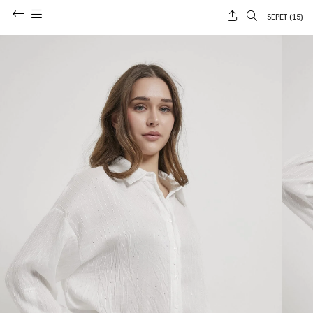
SEPET (
15
)