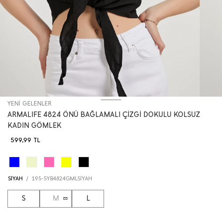
YENİ GELENLER
ARMALIFE 4824 ÖNÜ BAĞLAMALI ÇİZGİ DOKULU KOLSUZ
KADIN GÖMLEK
599,99
TL
SİYAH
/
195-5YB4824GMLSİYAH
S
M
L