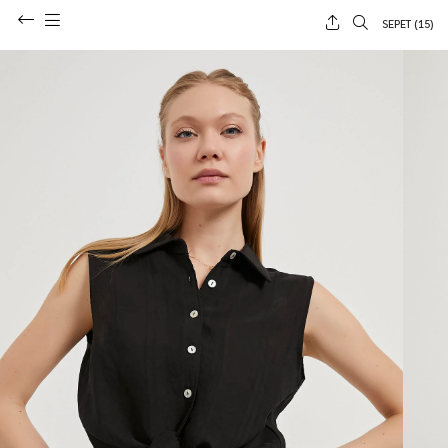
SEPET (
15
)