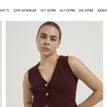
000 TL
ÇOK SATANLAR
ÜST GİYİM
ALT GİYİM
DIŞ GİYİM
AKSES