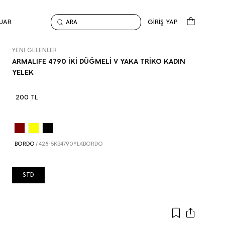
UAR
GİRİŞ YAP
ARA
Anasayfa
Yeni Gelenler
ARMALIFE 4790 İKİ DÜĞMELİ V YAKA TRİKO KADIN YELEK
YENİ GELENLER
ARMALIFE 4790 İKİ DÜĞMELİ V YAKA TRİKO KADIN
YELEK
200 TL
BORDO
/
428-5KB4790YLKBORDO
STD