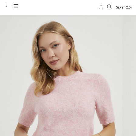
SEPET (
15
)