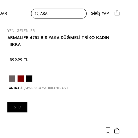
UAR
GİRİŞ YAP
ARA
Anasayfa
Yeni Gelenler
ARMALIFE 4751 BİS YAKA DÜĞMELİ TRİKO KADIN HIRKA
YENİ GELENLER
ARMALIFE 4751 BİS YAKA DÜĞMELİ TRİKO KADIN
HIRKA
399,99
TL
ANTRASİT
/
428-5KB4751HRKANTRASİT
STD