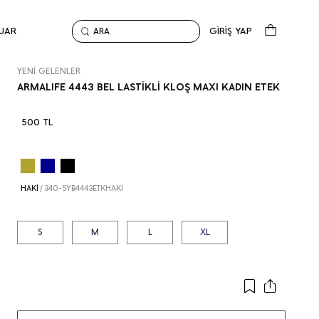
UAR
GİRİŞ YAP
ARA
Anasayfa
Yeni Gelenler
ARMALIFE 4443 BEL LASTİKLİ KLOŞ MAXI KADIN ETEK
YENİ GELENLER
ARMALIFE 4443 BEL LASTİKLİ KLOŞ MAXI KADIN ETEK
500 TL
HAKİ
/
340-5YB4443ETKHAKİ
S
M
L
XL