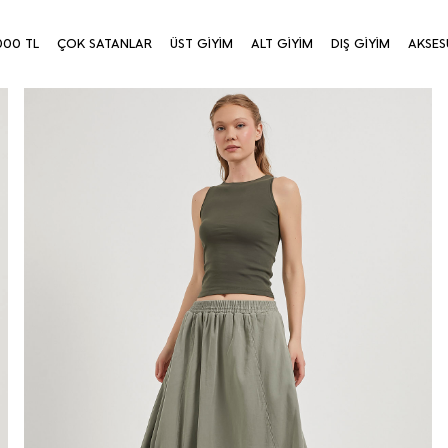
000 TL
ÇOK SATANLAR
ÜST GİYİM
ALT GİYİM
DIŞ GİYİM
AKSES