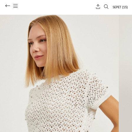
SEPET (
15
)