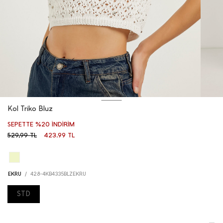
Kol Triko Bluz
SEPETTE %20 İNDIRIM
529,99
TL
423.99 TL
EKRU
/
428-4KB4335BLZEKRU
STD