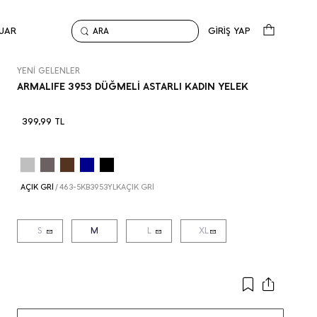
UAR
GİRİŞ YAP
ARA
Anasayfa
Yeni Gelenler
ARMALIFE 3953 DÜĞMELİ ASTARLI KADIN YELEK
YENİ GELENLER
ARMALIFE 3953 DÜĞMELİ ASTARLI KADIN YELEK
399,99
TL
AÇIK GRİ
/
463-5KB3953YLKAÇIK GRİ
S
M
L
XL