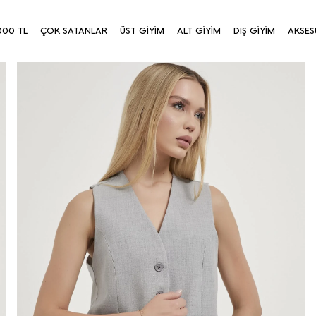
000 TL
ÇOK SATANLAR
ÜST GİYİM
ALT GİYİM
DIŞ GİYİM
AKSES