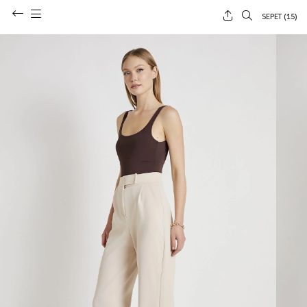
SEPET (
15
)