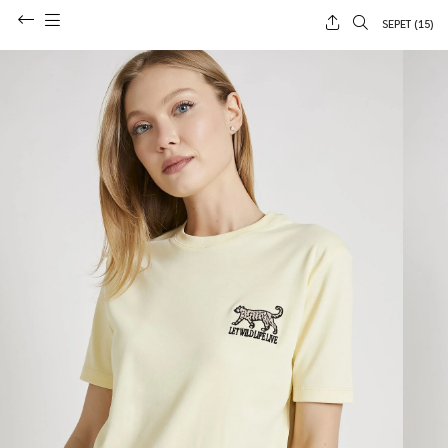
SEPET (
15
)