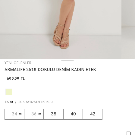
YENİ GELENLER
ARMALIFE 2518 DOKULU DENİM KADIN ETEK
699,99
TL
EKRU
/
305-5YB2518ETKEKRU
34
36
38
40
42