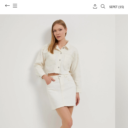
SEPET (
15
)