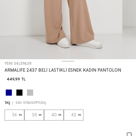
YENİ GELENLER
ARMALIFE 2437 BELİ LASTİKLİ ESNEK KADIN PANTOLON
449,99
TL
TAŞ
/
530-5YB2437PTLTAŞ
36
38
40
42