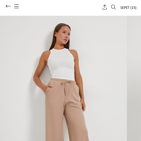
SEPET (
15
)