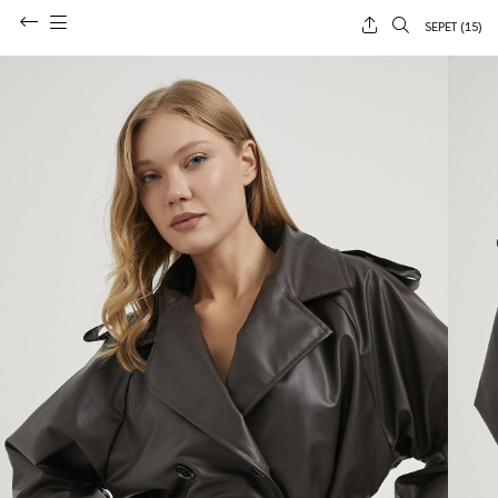
SEPET (
15
)