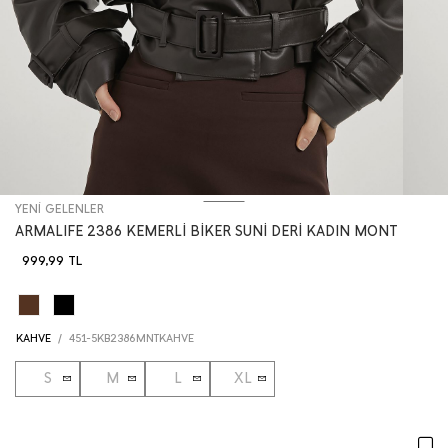
YENİ GELENLER
ARMALIFE 2386 KEMERLİ BİKER SUNİ DERİ KADIN MONT
999,99
TL
KAHVE
/
451-5KB2386MNTKAHVE
S
M
L
XL