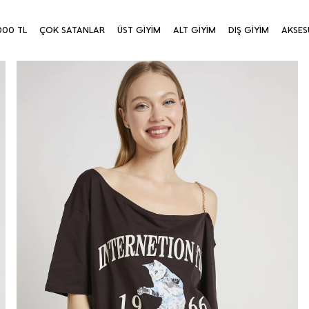
000 TL
ÇOK SATANLAR
ÜST GİYİM
ALT GİYİM
DIŞ GİYİM
AKSES