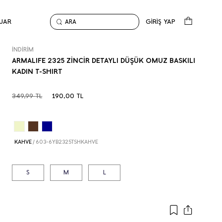
UAR
GİRİŞ YAP
ARA
Anasayfa
İndirim
ARMALIFE 2325 ZİNCİR DETAYLI DÜŞÜK OMUZ BASKILI KADIN T-SH
İNDİRİM
ARMALIFE 2325 ZİNCİR DETAYLI DÜŞÜK OMUZ BASKILI
KADIN T-SHIRT
349,99
TL
190,00
TL
KAHVE
/
603-6YB2325TSHKAHVE
S
M
L