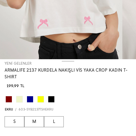
YENİ GELENLER
ARMALIFE 2137 KURDELA NAKIŞLI VİS YAKA CROP KADIN T-
SHIRT
199,99
TL
EKRU
/
603-5YB2137TSHEKRU
S
M
L