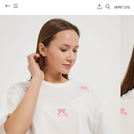
SEPET (
15
)