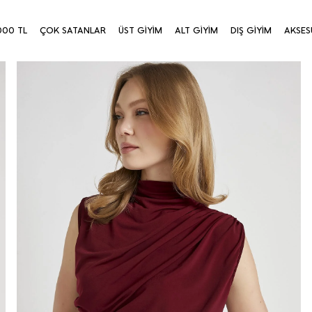
000 TL
ÇOK SATANLAR
ÜST GİYİM
ALT GİYİM
DIŞ GİYİM
AKSES