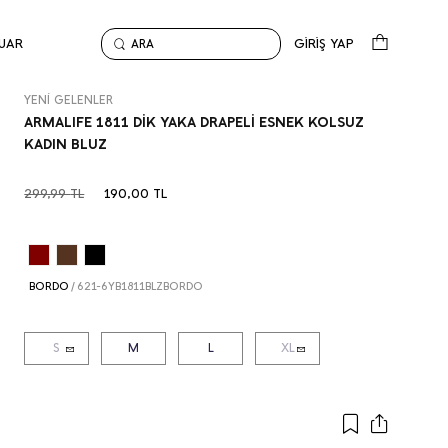
UAR
GİRİŞ YAP
ARA
Anasayfa
Yeni Gelenler
ARMALIFE 1811 DİK YAKA DRAPELİ ESNEK KOLSUZ KADIN BLU
YENİ GELENLER
ARMALIFE 1811 DİK YAKA DRAPELİ ESNEK KOLSUZ
KADIN BLUZ
299,99
TL
190,00
TL
BORDO
/
621-6YB1811BLZBORDO
S
M
L
XL