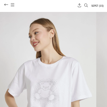
SEPET (
15
)