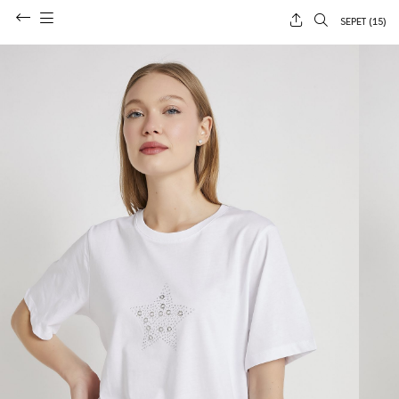
SEPET (
15
)