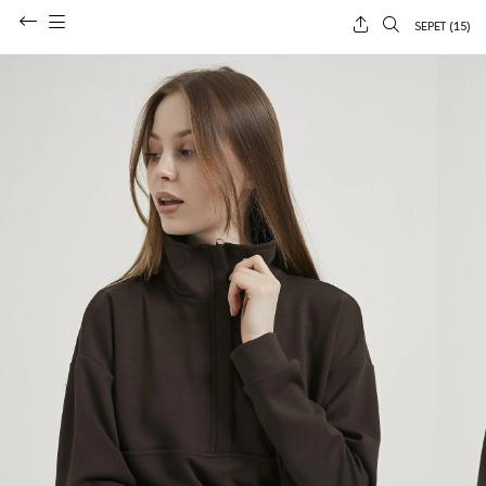
SEPET (
15
)