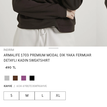
İNDİRİM
ARMALIFE 1703 PREMIUM MODAL DİK YAKA FERMUAR
DETAYLI KADIN SWEATSHIRT
490 TL
KAHVE
/
604-6YB1703SWTKAHVE
S
M
L
XL