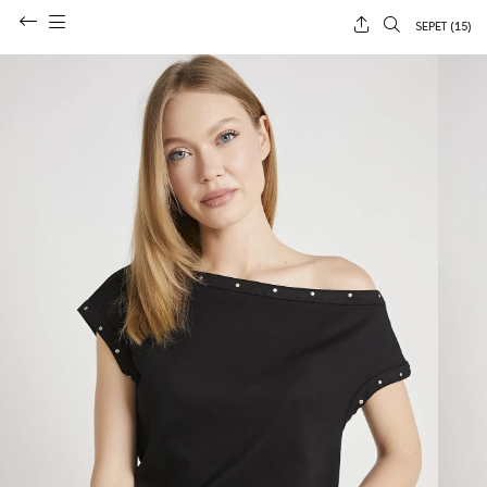
SEPET (
15
)