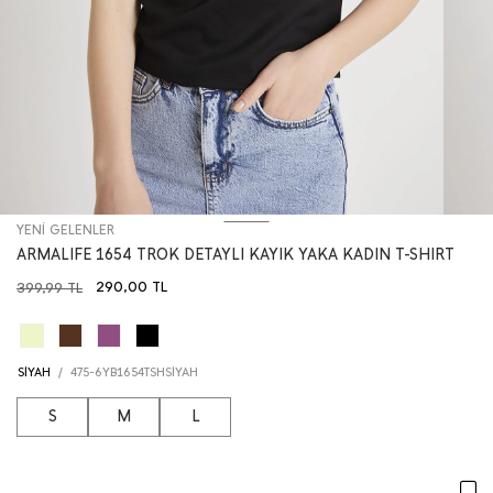
YENİ GELENLER
ARMALIFE 1654 TROK DETAYLI KAYIK YAKA KADIN T-SHIRT
290,00
TL
399,99
TL
SİYAH
/
475-6YB1654TSHSİYAH
S
M
L