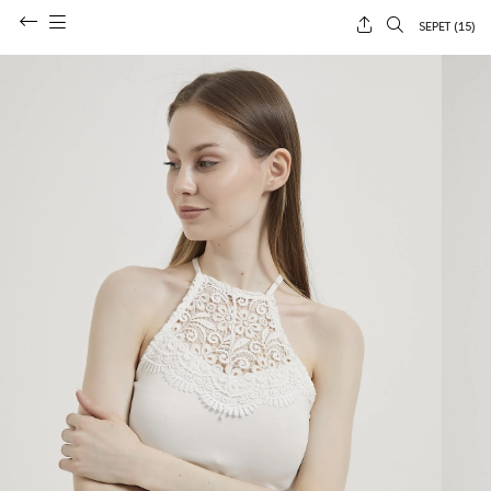
SEPET (
15
)