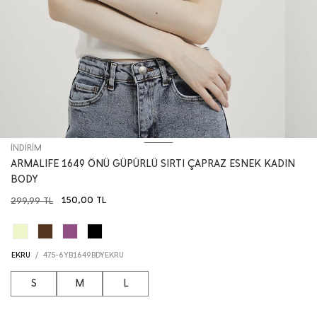
İNDİRİM
ARMALIFE 1649 ÖNÜ GÜPÜRLÜ SIRTI ÇAPRAZ ESNEK KADIN
BODY
150,00
TL
299,99
TL
EKRU
/
475-6YB1649BDYEKRU
S
M
L