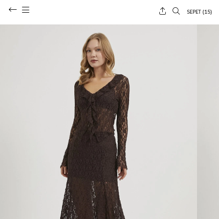
SEPET (
15
)