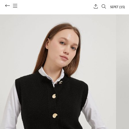
SEPET (
15
)