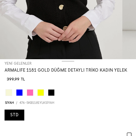
YENİ GELENLER
ARMALIFE 1181 GOLD DÜĞME DETAYLI TRİKO KADIN YELEK
399,99
TL
SİYAH
/
476-5KB1181YLKSİYAH
STD