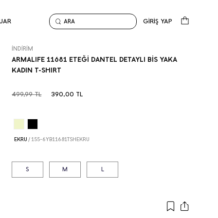
UAR
GİRİŞ YAP
ARA
Anasayfa
İndirim
ARMALIFE 11681 ETEĞİ DANTEL DETAYLI BİS YAKA KADIN T-SHIRT
İNDİRİM
ARMALIFE 11681 ETEĞİ DANTEL DETAYLI BİS YAKA
KADIN T-SHIRT
499,99
TL
390,00
TL
EKRU
/
155-6YB11681TSHEKRU
S
M
L