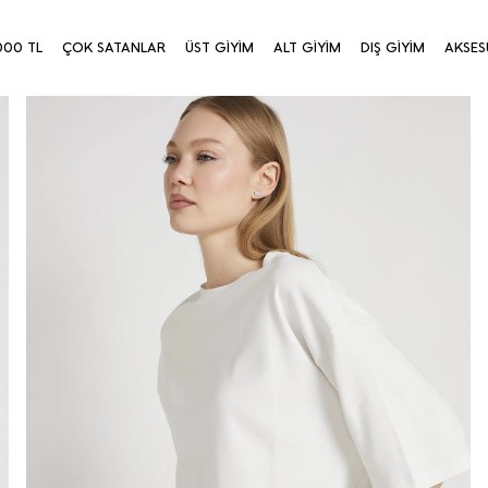
000 TL
ÇOK SATANLAR
ÜST GİYİM
ALT GİYİM
DIŞ GİYİM
AKSES