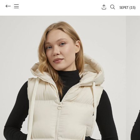
SEPET (
15
)