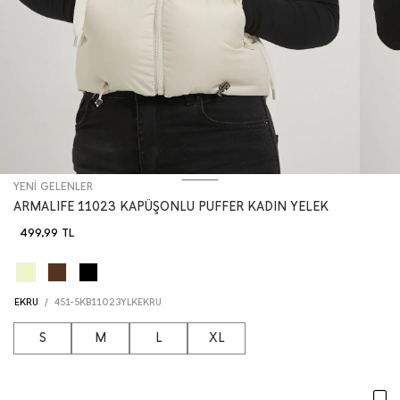
YENİ GELENLER
ARMALIFE 11023 KAPÜŞONLU PUFFER KADIN YELEK
499,99
TL
EKRU
/
451-5KB11023YLKEKRU
S
M
L
XL