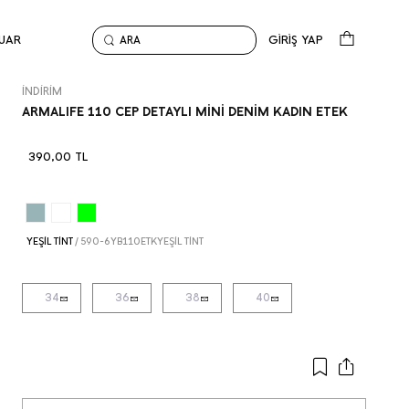
UAR
GİRİŞ YAP
ARA
Anasayfa
İndirim
ARMALIFE 110 CEP DETAYLI MİNİ DENİM KADIN ETEK
İNDİRİM
ARMALIFE 110 CEP DETAYLI MİNİ DENİM KADIN ETEK
390,00
TL
YEŞİL TİNT
/
590-6YB110ETKYEŞİL TİNT
34
36
38
40