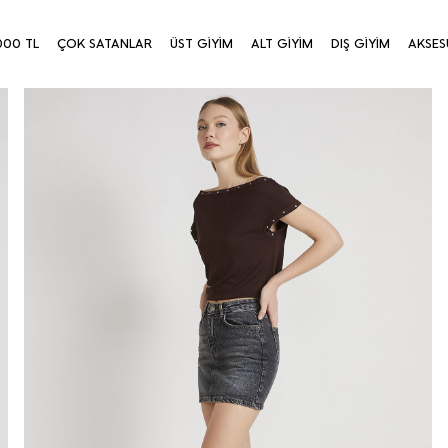
000 TL
ÇOK SATANLAR
ÜST GİYİM
ALT GİYİM
DIŞ GİYİM
AKSES