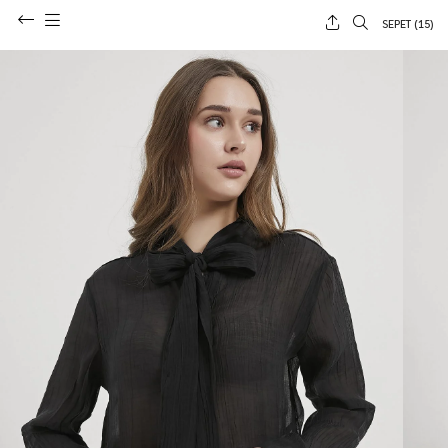
SEPET (
15
)