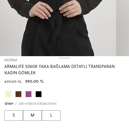
İNDİRİM
ARMALIFE 10608 YAKA BAĞLAMA DETAYLI TRANSPARAN
KADIN GÖMLEK
390,00
TL
699,99
TL
SİYAH
/
185-6YB10608GMLSİYAH
S
M
L