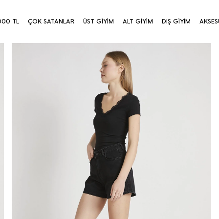
000 TL
ÇOK SATANLAR
ÜST GİYİM
ALT GİYİM
DIŞ GİYİM
AKSES