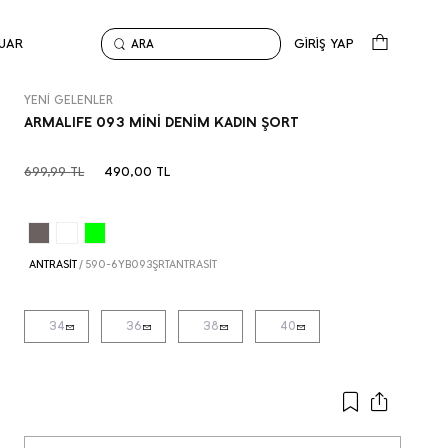
UAR
GİRİŞ YAP
ARA
Anasayfa
Yeni Gelenler
ARMALIFE 093 MİNİ DENİM KADIN ŞORT
YENİ GELENLER
ARMALIFE 093 MİNİ DENİM KADIN ŞORT
699,99
TL
490,00
TL
ANTRASİT
/
590-6YB093ŞRTANTRASİT
34
36
38
40