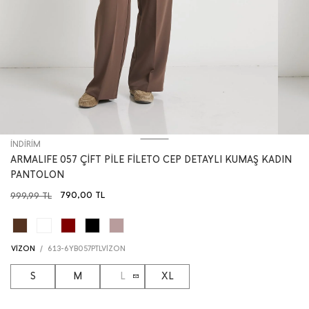
İNDİRİM
ARMALIFE 057 ÇİFT PİLE FİLETO CEP DETAYLI KUMAŞ KADIN
PANTOLON
790,00
TL
999,99
TL
VİZON
/
613-6YB057PTLVİZON
S
M
L
XL