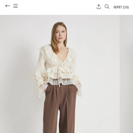
SEPET (
15
)