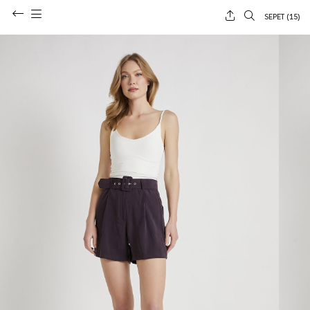
SEPET (
15
)