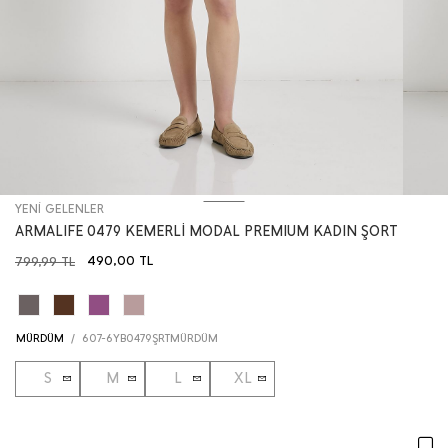
YENİ GELENLER
ARMALIFE 0479 KEMERLİ MODAL PREMIUM KADIN ŞORT
490,00
TL
799,99
TL
MÜRDÜM
/
607-6YB0479ŞRTMÜRDÜM
S
M
L
XL