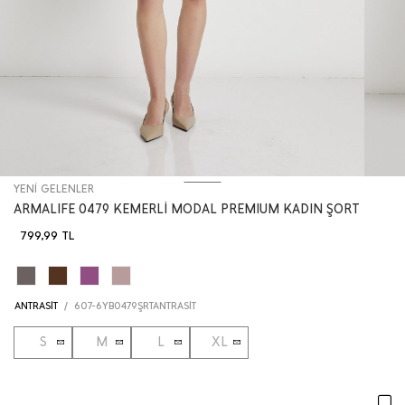
YENİ GELENLER
ARMALIFE 0479 KEMERLİ MODAL PREMIUM KADIN ŞORT
799,99
TL
ANTRASİT
/
607-6YB0479ŞRTANTRASİT
S
M
L
XL