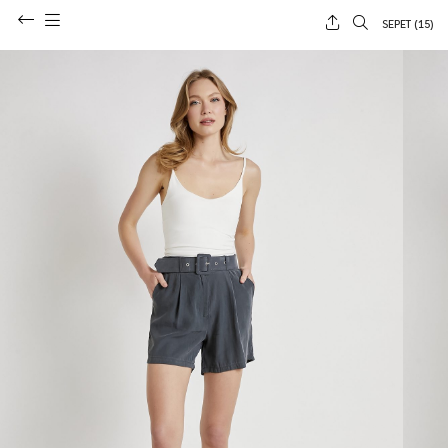
SEPET (
15
)