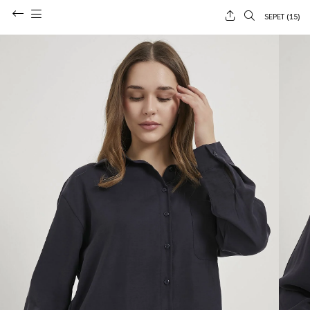
SEPET (
15
)