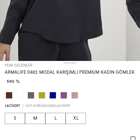
YENİ GELENLER
ARMALIFE 0461 MODAL KARIŞIMLI PREMIUM KADIN GÖMLEK
590 TL
LACİVERT
/
607-6YB0461GMLLACİVERT
S
M
L
XL