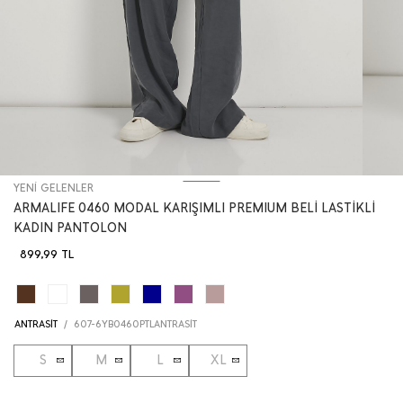
YENİ GELENLER
ARMALIFE 0460 MODAL KARIŞIMLI PREMIUM BELİ LASTİKLİ
KADIN PANTOLON
899,99
TL
ANTRASİT
/
607-6YB0460PTLANTRASİT
S
M
L
XL