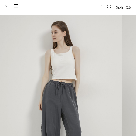
SEPET (
15
)