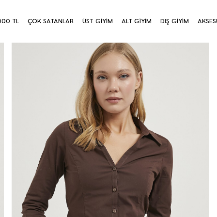
000 TL
ÇOK SATANLAR
ÜST GİYİM
ALT GİYİM
DIŞ GİYİM
AKSES