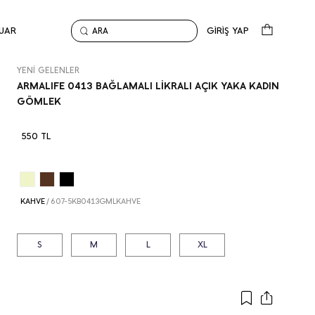
UAR
GİRİŞ YAP
ARA
Anasayfa
Yeni Gelenler
ARMALIFE 0413 BAĞLAMALI LİKRALI AÇIK YAKA KADIN GÖ
YENİ GELENLER
ARMALIFE 0413 BAĞLAMALI LİKRALI AÇIK YAKA KADIN
GÖMLEK
550 TL
KAHVE
/
607-5KB0413GMLKAHVE
S
M
L
XL